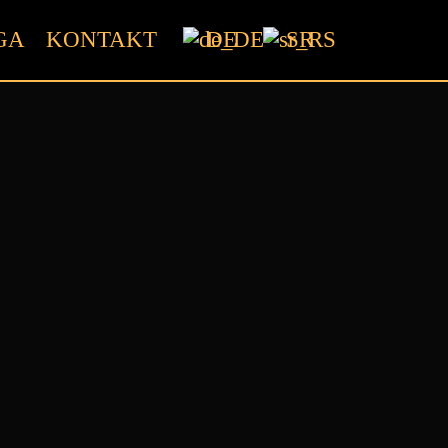
GA
KONTAKT
DE
SR