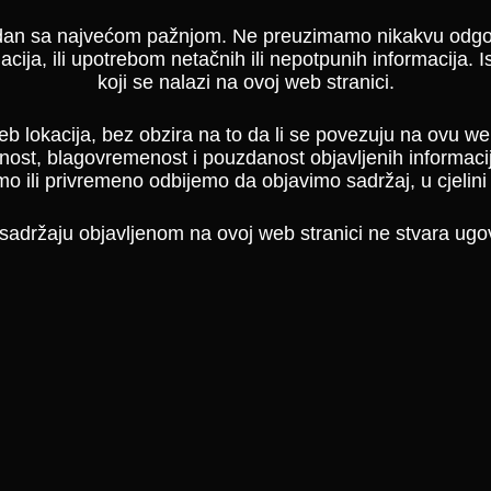
edan sa najvećom pažnjom. Ne preuzimamo nikakvu odgovo
ija, ili upotrebom netačnih ili nepotpunih informacija. I
koji se nalazi na ovoj web stranici.
lokacija, bez obzira na to da li se povezuju na ovu web
ost, blagovremenost i pouzdanost objavljenih informacij
ili privremeno odbijemo da objavimo sadržaj, u cjelini il
adržaju objavljenom na ovoj web stranici ne stvara ugo