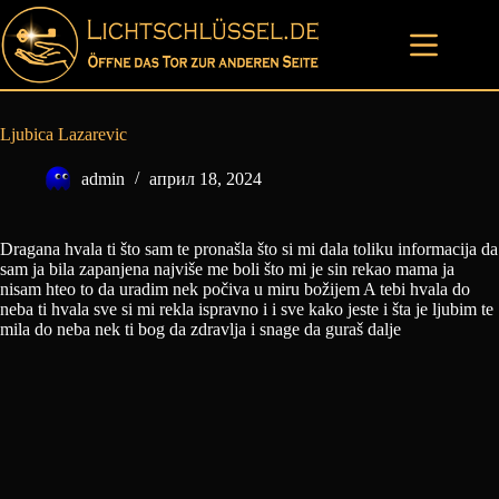
Skip
to
content
NASLOVNA
O
DRAGANI
Ljubica Lazarevic
MOJE
admin
април 18, 2024
PONUDE
KNJIGA
KONTAKT
Dragana hvala ti što sam te pronašla što si mi dala toliku informacija da
sam ja bila zapanjena najviše me boli što mi je sin rekao mama ja
nisam hteo to da uradim nek počiva u miru božijem A tebi hvala do
DE
neba ti hvala sve si mi rekla ispravno i i sve kako jeste i šta je ljubim te
mila do neba nek ti bog da zdravlja i snage da guraš dalje
SR